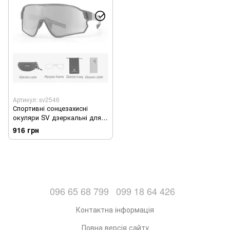
Артикул: sv2546
Спортивні сонцезахисні
окуляри SV дзеркальні для
велосипеда, спорту (sv2546)
916 грн
096 65 68 799
099 18 64 426
Контактна інформація
Повна версія сайту