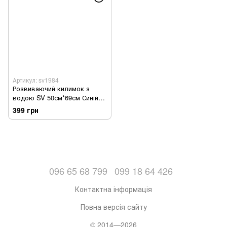
Артикул: sv1984
Розвиваючий килимок з
водою SV 50см*69см Синій
(sv1984)
399 грн
096 65 68 799
099 18 64 426
Контактна інформація
Повна версія сайту
© 2014—2026