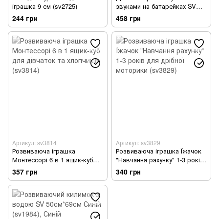
іграшка 9 см (sv2725)
звуками на батарейках SV
для раннього розвитку
244 грн
458 грн
(sv3820)
Артикул: sv3814
Артикул: sv3829
Розвиваюча іграшка
Розвиваюча іграшка Їжачок
Монтессорі 6 в 1 ящик-куб
"Навчання рахунку" 1-3 років
для дівчаток та хлопчиків
для дрібної моторики
357 грн
340 грн
(sv3814)
(sv3829)