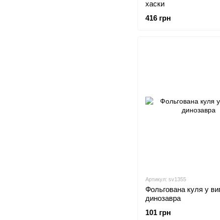
хаски
416 грн
Артикул: sv1355
Фольгована куля у ви
динозавра
101 грн