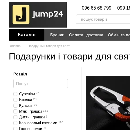
Перейти до основного контенту
096 65 68 799
099 1
Каталог
Бренди
Оплата і доставка
Обмін та п
Головна
Подарунки і товари для свят
Подарунки і товари для свя
Розділ
Сувеніри
46
Брелки
258
Кульки
27
М'які іграшки
161
Дитячі іграшки
1
Карнавальні костюми
116
Головоломки
3