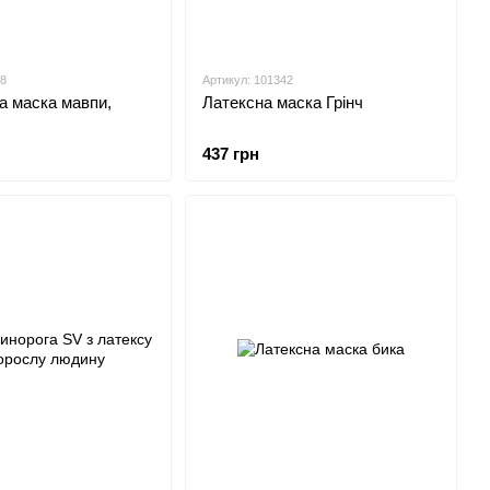
88
Артикул: 101342
а маска мавпи,
Латексна маска Грінч
437 грн