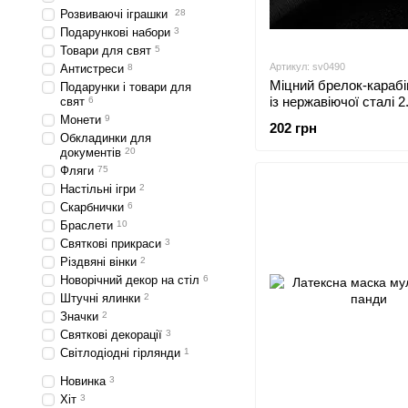
Розвиваючі іграшки
28
Подарункові набори
3
Товари для свят
5
Артикул: sv0490
Антистреси
8
Міцний брелок-карабі
Подарунки і товари для
із нержавіючої сталі 
свят
6
(sv0490)
Монети
9
202 грн
Обкладинки для
документів
20
Фляги
75
Настільні ігри
2
Скарбнички
6
Браслети
10
Святкові прикраси
3
Різдвяні вінки
2
Новорічний декор на стіл
6
Штучні ялинки
2
Значки
2
Святкові декорації
3
Світлодіодні гірлянди
1
Новинка
3
Хіт
3