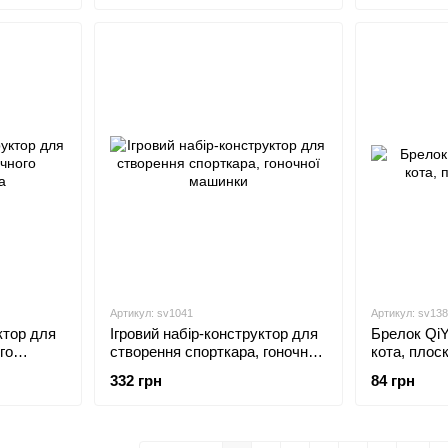
Артикул: sv1041
Артикул: sv13
ктор для
Ігровий набір-конструктор для
Брелок QiY
го
створення спорткара, гоночної
кота, плос
машинки
332 грн
84 грн