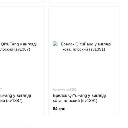
87
Артикул: sv1391
uFang у вигляді
Брелок QiYuFang у вигляді
кий (sv1387)
кота, плоский (sv1391)
84 грн