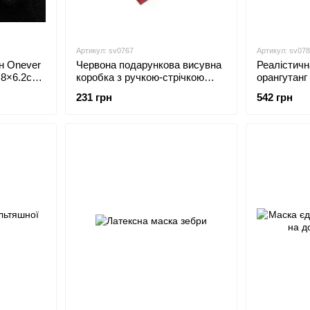
Артикул: sv0767
Артикул: sv07
н Onever
Червона подарункова висувна
Реалістичн
2.8×6.2см
коробка з ручкою-стрічкою
орангутанг
24х17см
231 грн
542 грн