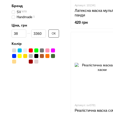
Бренд
Артикул: 101341
Латексна маска муль
SV
670
панди
Handmade
1
420 грн
Ціна, грн
Від Ціна, грн
До Ціна, грн
ОК
Колір
Артикул: sv0781
Реалістична маска со