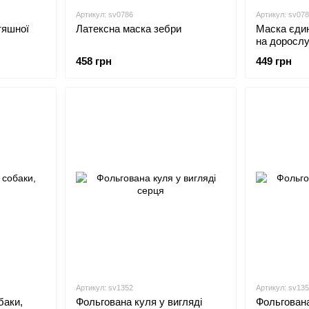
Артикул: sv0786
Артикул: sv07
тяшної
Латексна маска зебри
Маска єдин
на доросл
458 грн
449 грн
Артикул: sv1352
Артикул: sv13
баки,
Фольгована куля у вигляді
Фольгована