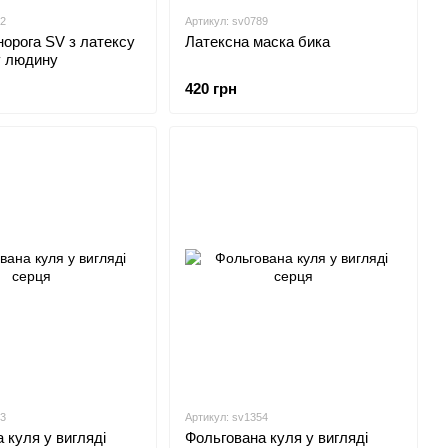
82
Артикул: sv0789
орога SV з латексу
Латексна маска бика
у людину
420 грн
53
Артикул: sv1354
 куля у вигляді
Фольгована куля у вигляді