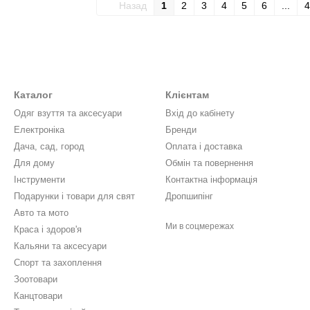
Назад
1
2
3
4
5
6
...
4
Каталог
Клієнтам
Одяг взуття та аксесуари
Вхід до кабінету
Електронiка
Бренди
Дача, сад, город
Оплата і доставка
Для дому
Обмін та повернення
Інструменти
Контактна інформація
Подарунки і товари для свят
Дропшипінг
Авто та мото
Ми в соцмережах
Краса і здоров'я
Кальяни та аксесуари
Спорт та захоплення
Зоотовари
Канцтовари