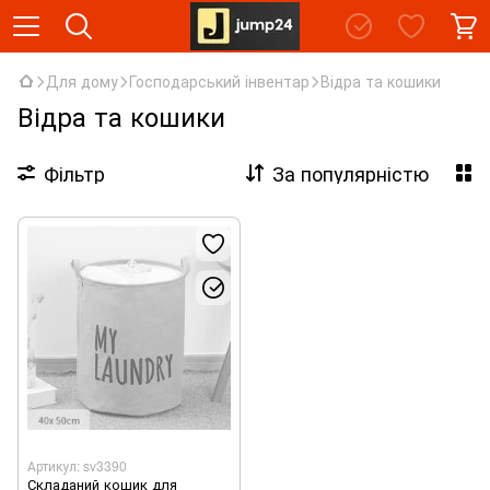
Для дому
Господарський інвентар
Відра та кошики
Відра та кошики
Фільтр
За популярністю
Артикул: sv3390
Складаний кошик для