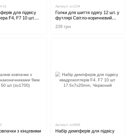
4-01
Артикул: sv1234
ферів для підвісу
Голки для шиття одягу 12 шт. у
ера F4, F7 10 шт.
футлярі Світло-коричневий
мм
(sv1234)
239 грн
00
Артикул: sv0906
овпачки з кінцевими
Набір демпферів для підвісу