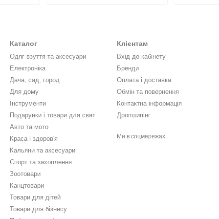
Каталог
Клієнтам
Одяг взуття та аксесуари
Вхід до кабінету
Електронiка
Бренди
Дача, сад, город
Оплата і доставка
Для дому
Обмін та повернення
Інструменти
Контактна інформація
Подарунки і товари для свят
Дропшипінг
Авто та мото
Ми в соцмережах
Краса і здоров'я
Кальяни та аксесуари
Спорт та захоплення
Зоотовари
Канцтовари
Товари для дітей
Товари для бізнесу