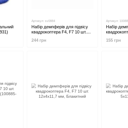
Артикул: sv0884
Артикул: 10088
альний
Набір демпферів для підвісу
Набір демп
931)
квадрокоптера F4, F7 10 шт.
квадрокопт
салатові 9x3, 5x13 мм (sv0884)
жовті 
244 грн
155 грн