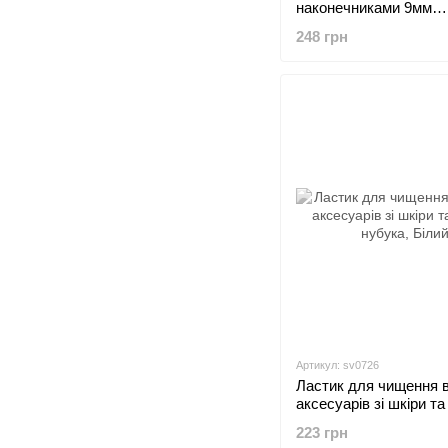
наконечниками 9мм
Золотистий 50 шт (sv
248 грн
Артикул: sv0726
Ластик для чищення в
аксесуарів зі шкіри та
нубука
223 грн