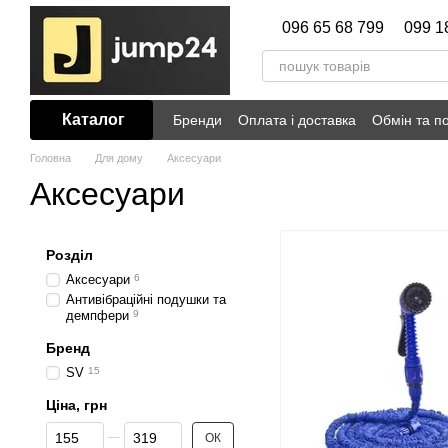
Перейти до основного контенту
096 65 68 799
099 1
Каталог
Бренди
Оплата і доставка
Обмін та п
Головна
Для дому
Аксесуари
Аксесуари
Розділ
Аксесуари
6
Антивібраційні подушки та
демпфери
9
Бренд
SV
15
Ціна, грн
Від Ціна, грн
До Ціна, грн
ОК