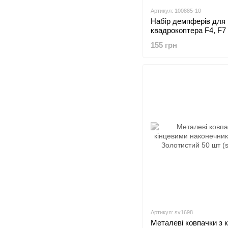
Артикул: 100885-10
Набір демпферів для 
квадрокоптера F4, F7 
фіолетові 6x3x6,6 мм 
155 грн
10)
Артикул: sv1698
Металеві ковпачки з 