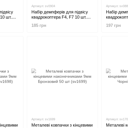
Артикул: sv0904
Артикул: sv088
підвісу
Набір демпферів для підвісу
Набір демп
10 шт.
квадрокоптера F4, F7 10 шт.
квадрокопт
(100885-
12x4x11,7 мм
9x3, 5x13 
185 грн
197 грн
Артикул: sv1699
Артикул: sv17
кінцевими
Металеві ковпачки з кінцевими
Металеві к