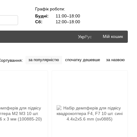
Графік роботи:
Будні:
11:00–18:00
Сб:
12:00–18:00
Мій кошик
Укр
Рус
за популярністю
спочатку дешевше
за назвою
Сортування: