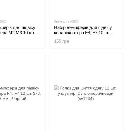
5-20
Артикул: sv0885
ферів для підвісу
Набір демпферів для підвісу
ера M2 M3 10 шт.
квадрокоптера F4, F7 10 шт.
6 x 6.6 x 3 мм (100885-20)
сині 4.4x2x5.6 mm (sv0885)
155 грн