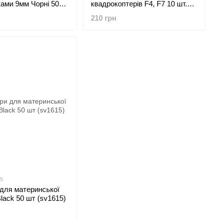
ами 9мм Чорні 50
квадрокоптерів F4, F7 10 шт.
)
17.5x7x20mm
210 грн
15
для материнської
lack 50 шт (sv1615)