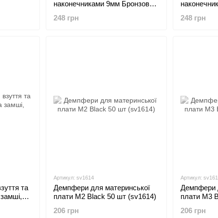
наконечниками 9мм Бронзовий
наконечник
1698)
50 шт (sv1699)
шт (sv1700
248 грн
248 грн
Артикул: sv1614
Артикул: sv16
зуття та
Демпфери для материнської
Демпфери 
 замші,
плати M2 Black 50 шт (sv1614)
плати M3 B
206 грн
206 грн