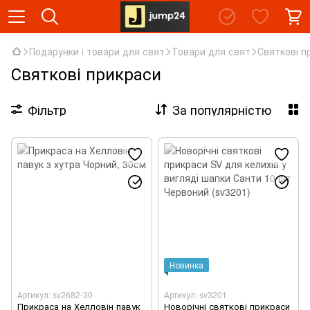
Подарунки і товари для свят
Товари для свят
Святкові п
Святкові прикраси
Фільтр
За популярністю
Новинка
Артикул: sv2682-30
Артикул: sv3201
Прикраса на Хелловін павук
Новорічні святкові прикраси