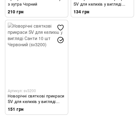
з хутра Чорний
SV для келихів у вигляді
шапки Санти 10 шт Червоний
210 грн
134 грн
(sv3201)
Артикул: sv3200
Новорічні святкові прикраси
SV для келихів у вигляді
Санти 10 шт Червоний
151 грн
(sv3200)