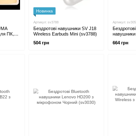
Новинка
Артикул: sv3788
Артикул: sv30
UMA
Бездротові навушники SV J18
Бездротові
для ПК,
Wireless Earbuds Mini (sv3788)
навушники
ванням
Wireless С
504 грн
664 грн