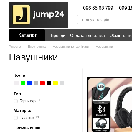
Перейти до основного контенту
096 65 68 799
099 1
Каталог
Бренди
Оплата і доставка
Обмін та п
Головна
Електронiка
Навушники та гарнітури
Навушники
Навушники
Колір
Тип
Гарнитура
1
Матеріал
Пластик
13
Призначення