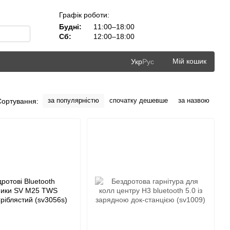
Графік роботи:
Будні:
11:00–18:00
Сб:
12:00–18:00
Мій кошик
Укр
Рус
за популярністю
спочатку дешевше
за назвою
Сортування: