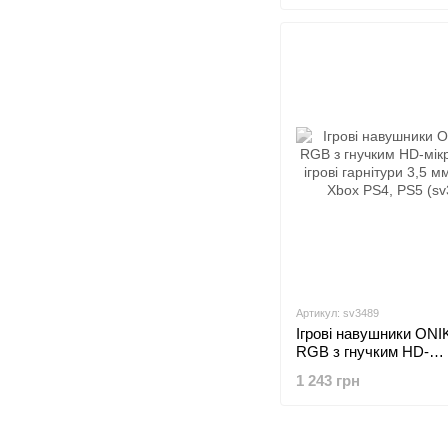
Артикул: sv3489
Ігрові навушники ON
RGB з гнучким HD-
мікрофоном, ігрові гар
1 243 грн
мм для ПК, Xbox PS4
(sv3489)