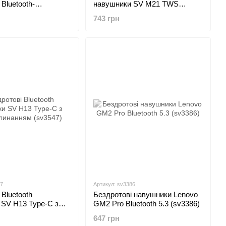
Bluetooth-
навушники SV M21 TWS
2,4 ГГц 7.1
Wireless Чорний (sv3431)
743 грн
 (sv3059)
47
Артикул: sv3386
 Bluetooth
Бездротові навушники Lenovo
 SV H13 Type-C з
GM2 Pro Bluetooth 5.3 (sv3386)
нанням (sv3547)
647 грн