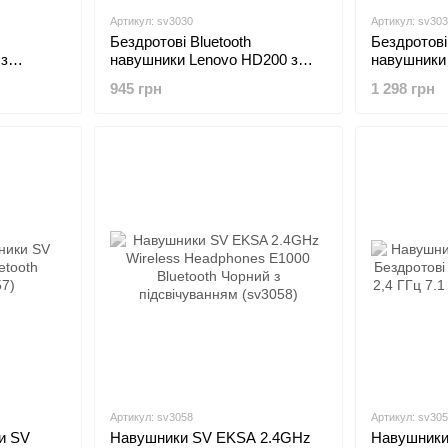
Артикул: sv3030
Артикул: sv30
Бездротові Bluetooth
Бездротові
 з
навушники Lenovo HD200 з
навушники
мікрофоном Чорний (sv3030)
Wireless з
945 грн
1 298 грн
(sv3031)
Артикул: sv3058
Артикул: sv30
и SV
Навушники SV EKSA 2.4GHz
Навушники