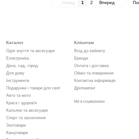
Назад
1
2
Вперед
По
Каталог
Клієнтам
Одяг взуття та аксесуари
Вхід до кабінету
Електронiка
Бренди
Дача, сад, город
Оплата і доставка
Для дому
Обмін та повернення
Інструменти
Контактна інформація
Подарунки і товари для свят
Дропшипінг
Авто та мото
Ми в соцмережах
Краса і здоров'я
Кальяни та аксесуари
Спорт та захоплення
Зоотовари
Канцтовари