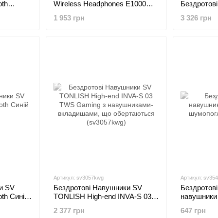
oth
Wireless Headphones E1000
Бездротові 
Bluetooth Чорний з
навушники 
1 953 грн
3 326 грн
підсвічуванням (sv3058)
USB/Type C
Артикул: sv3057kwg
Артикул: sv35
и SV
Бездротові Навушники SV
Бездротові
oth Синій
TONLISH High-end INVA-S 03
навушники
TWS Gaming з навушниками-
шумопогли
2 377 грн
647 грн
вкладишами, що обертаються