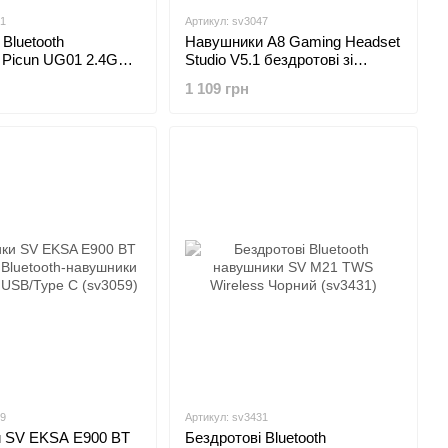
31
Артикул: sv3047
 Bluetooth
Навушники A8 Gaming Headset
 Picun UG01 2.4Ghz
Studio V5.1 бездротові зі
 мікрофоном Чорний
знімним мікрофоном Чорний
1 109 грн
(sv3047)
59
Артикул: sv3431
 SV EKSA E900 BT
Бездротові Bluetooth