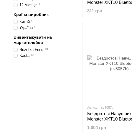
Monster XKT10 Blueto
12 місяців
2
Зелений (sv3057)
811 грн
Країна виробник
Китай
16
Україна
1
Вивантажувати на
маркетплейси
Rozetka Feed
13
Kasta
13
Артикул: sv3057b
Бездротові Навушник
Monster XKT10 Blueto
(sv3057b)
1 004 грн