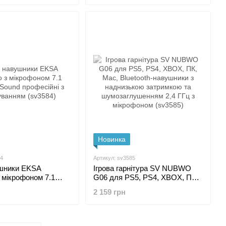
Новинка
84
Артикул: sv3585
ушники EKSA
Ігрова гарнітура SV NUBWO
 мікрофоном 7.1
G06 для PS5, PS4, XBOX, ПК,
ound професійні з
Mac, Bluetooth-навушники з
2 159 грн
нням (sv3584)
наднизькою затримкою та
шумозаглушенням 2,4 ГГц з
мікрофоном (sv3585)