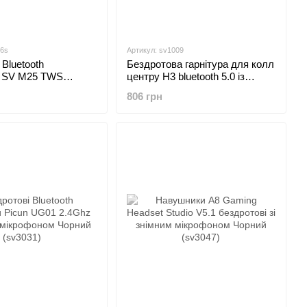
56s
Артикул: sv1009
 Bluetooth
Бездротова гарнітура для колл
 SV M25 TWS
центру H3 bluetooth 5.0 із
ріблястий (sv3056s)
зарядною док-станцією
806 грн
(sv1009)