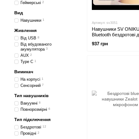
Геймерські
2
Вид
Навушники
1
Артикул: sv3051
Навушники SV ONIK
Живлення
Bluetooth бездротові 
Від USB
8
смартфона з підсвічу
937 грн
Від вбудованого
Чорний (sv3051)
акумулятора
3
AUX
2
Type C
1
Вимикач
На корпусі
1
Сенсорний
7
Тип навушників
Вакуумні
8
Повнорозмірні
6
Тип підключення
Бездротові
12
Провідні
2