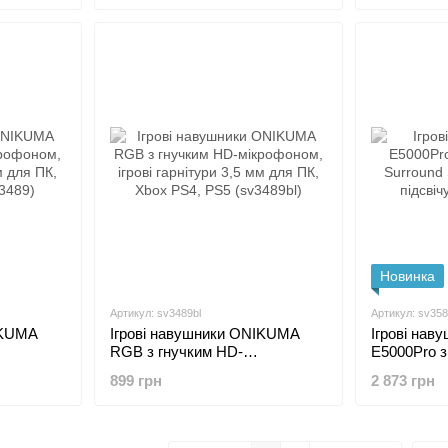
(sv3057kwg)
Новинка
Артикул: sv3489bl
Артикул: sv35
IKUMA
Ігрові навушники ONIKUMA
Ігрові нав
RGB з гнучким HD-
E5000Pro з
нітури 3,5
мікрофоном, ігрові гарнітури 3,5
Surround S
899 грн
2 873 грн
, PS5
мм для ПК, Xbox PS4, PS5
підсвічува
(sv3489bl)