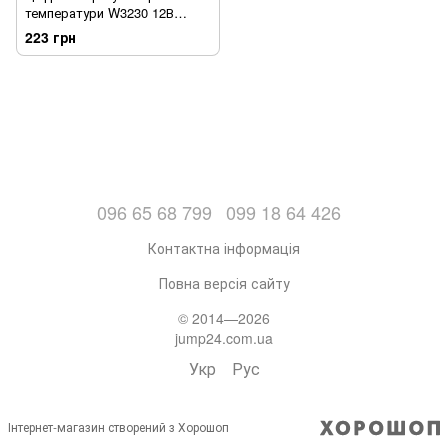
температури W3230 12В
термостат регулятор
223 грн
опалення та охолодження
(sv3190)
096 65 68 799
099 18 64 426
Контактна інформація
Повна версія сайту
© 2014—2026
jump24.com.ua
Укр
Рус
Інтернет-магазин створений з Хорошоп