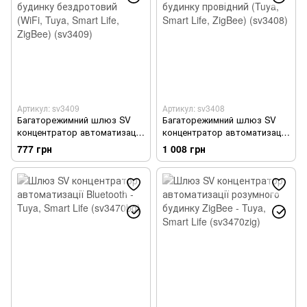
Артикул: sv3409
Артикул: sv3408
Багаторежимний шлюз SV
Багаторежимний шлюз SV
концентратор автоматизації
концентратор автоматизації
розумного будинку
розумного будинку провідний
777 грн
1 008 грн
бездротовий (WiFi, Tuya,
(Tuya, Smart Life, ZigBee)
Smart Life, ZigBee) (sv3409)
(sv3408)