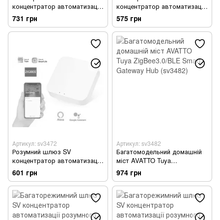
концентратор автоматизації
концентратор автоматизації
розумного будинку (Bluetooth,
розумного будинку (Bluetooth,
731 грн
575 грн
wifi, Tuya, Smart Life, ZigBee)
wifi, Tuya, Smart Life, ZigBee)
(sv3470)
(sv3473)
Артикул: sv3472
Артикул: sv3482
Розумний шлюз SV
Багатомодельний домашній
концентратор автоматизації
міст AVATTO Tuya
розумного будинку Tuya,
ZigBee3.0/BLE Smart Gateway
601 грн
974 грн
Smart Life, ZigBee (sv3472)
Hub (sv3482)