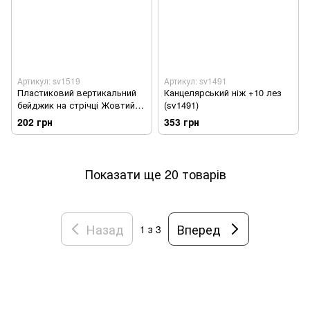
Артикул: sv1519
Артикул: sv1491
Пластиковий вертикальний
Канцелярський ніж +10 лез
бейджик на стрічці Жовтий
(sv1491)
(sv1519)
202 грн
353 грн
Показати ще 20 товарів
Назад
Вперед
1
з 3