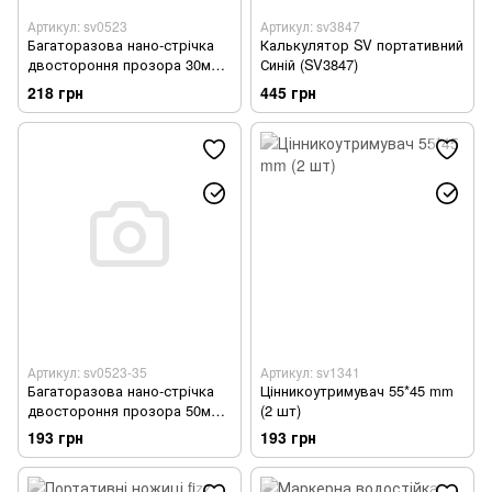
Артикул: sv0523
Артикул: sv3847
Багаторазова нано-стрічка
Калькулятор SV портативний
двостороння прозора 30мм х
Синій (SV3847)
5 метрів (sv0523)
218 грн
445 грн
Артикул: sv0523-35
Артикул: sv1341
Багаторазова нано-стрічка
Цінникоутримувач 55*45 mm
двостороння прозора 50мм х
(2 шт)
3 Метра (sv0523-35)
193 грн
193 грн