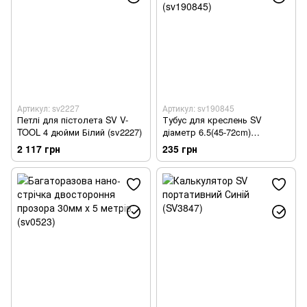
Артикул: sv2227
Артикул: sv190845
Петлі для пістолета SV V-
Тубус для креслень SV
TOOL 4 дюйми Білий (sv2227)
діаметр 6.5(45-72cm)
телескопічний Чорний
2 117 грн
235 грн
(sv190845)