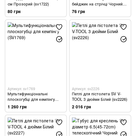
см Прозорий (sv1722)
бейджик на стрічці Чорний
(sv1781)
80 грн
76 грн
Артикул: sv1769
Артикул: sv2226
Мультифункціональні
Петлі для пістолета SV V-
плоскогубці для кемпінгу
TOOL 3 дюйми Білий (sv2226)
(SV1769)
1 260 грн
2 016 грн