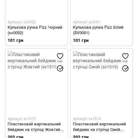
Артикул: sv0052
Артикул: sv0051
Кулькова ручка Fizz Чорний
Кулькова ручка Fizz Білий
(sv0052)
(SV0051)
101 грн
101 грн
Артикул: sv1515
Артикул: sv1516
Пластиковий вертикальний
Пластиковий вертикальний
бейджик на стрічці Жовтий
бейджик на стрічці Синій
(sv1515)
(sv1516)
202 грн
202 грн