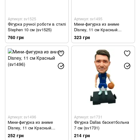
Артикул: sv1525
Артикул: sv1495
Фігурка ручної роботи в стилі
Мини-фигурка из аниме
Stephen 10 см (sv1525)
Disney, 11 см Красный
(sv1495)
760 грн
323 грн
Артикул: sv1496
Артикул: sv1731
Мини-фигурка из аниме
Фігурка Dallas баскетбольна
Disney, 11 см Красный
7 см (sv1731)
(sv1496)
252 грн
214 грн