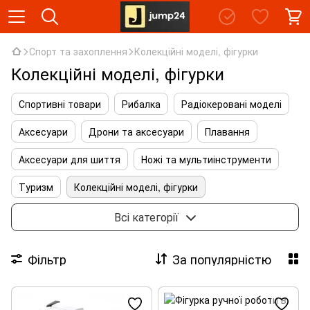
Спорт та захоплення
Колекційні моделі, фігурки
Колекційні моделі, фігурки
Спортивні товари
Рибалка
Радіокеровані моделі
Аксесуари
Дрони та аксесуари
Плавання
Аксесуари для шиття
Ножі та мультиінструменти
Туризм
Колекційні моделі, фігурки
Музичні інструменти
Тактичне спорядження
Всі категорії
Конструктори
Набори для виготовлення свічок
Фільтр
За популярністю
Рятувальне обладнання
Велосипеди та аксесуари
Оптичні прилади
Активний відпочинок, туризм та хобі