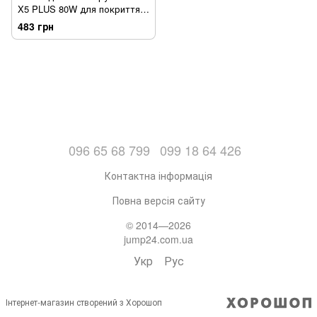
X5 PLUS 80W для покриття
нігтів гель лаком зі знімною
483 грн
базою Білий (sv2559)
096 65 68 799
099 18 64 426
Контактна інформація
Повна версія сайту
© 2014—2026
jump24.com.ua
Укр
Рус
Інтернет-магазин створений з Хорошоп