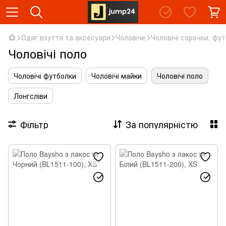
Одяг взуття та аксесуари
Чоловіче
Чоловічі сорочки, фу
Чоловічі поло
Чоловічі футболки
Чоловічі майки
Чоловічі поло
Лонгсліви
Фільтр
За популярністю