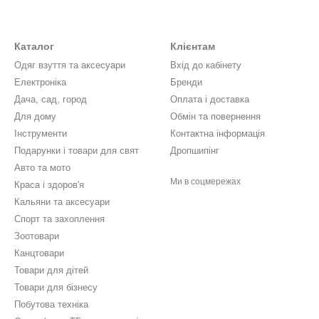
Каталог
Клієнтам
Одяг взуття та аксесуари
Вхід до кабінету
Електронiка
Бренди
Дача, сад, город
Оплата і доставка
Для дому
Обмін та повернення
Інструменти
Контактна інформація
Подарунки і товари для свят
Дропшипінг
Авто та мото
Ми в соцмережах
Краса і здоров'я
Кальяни та аксесуари
Спорт та захоплення
Зоотовари
Канцтовари
Товари для дітей
Товари для бізнесу
Побутова техніка