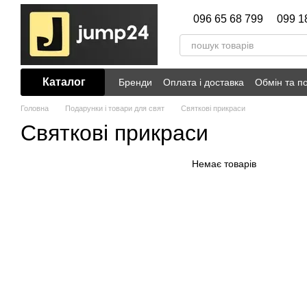
Перейти до основного контенту
096 65 68 799
099 1
Каталог
Бренди
Оплата і доставка
Обмін та п
Головна
Подарунки і товари для свят
Святкові прикраси
Святкові прикраси
Немає товарів