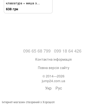
клавіатура + миша з
підсвічуванням механічна
638 грн
провідна Чорний (sv3103)
096 65 68 799
099 18 64 426
Контактна інформація
Повна версія сайту
© 2014—2026
jump24.com.ua
Укр
Рус
Інтернет-магазин створений з Хорошоп