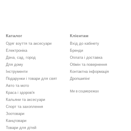
Каталог
Клієнтам
Одяг взуття та аксесуари
Вхід до кабінету
Електронiка
Бренди
Дача, сад, город
Оплата і доставка
Для дому
Обмін та повернення
Інструменти
Контактна інформація
Подарунки і товари для свят
Дропшипінг
Авто та мото
Ми в соцмережах
Краса і здоров'я
Кальяни та аксесуари
Спорт та захоплення
Зоотовари
Канцтовари
Товари для дітей