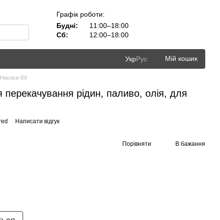
Графік роботи:
Будні:
11:00–18:00
Сб:
12:00–18:00
Мій кошик
Укр
Рус
Насоси SV
 перекачування рідин, паливо, олія, для
red
Написати відгук
Порівняти
В бажання