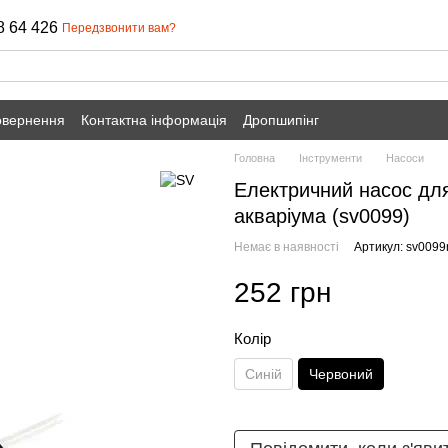
8 64 426
Передзвонити вам?
овернення
Контактна інформація
Дропшипінг
Головна
Інструменти
Насоси
Електричний насос для
акваріума (sv0099)
Немає в наявності
Артикул: sv0099
252 грн
Колір
Синій
Червоний