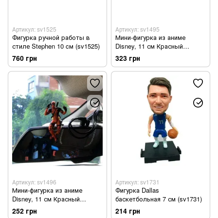
Артикул: sv1525
Артикул: sv1495
Фигурка ручной работы в
Мини-фигурка из аниме
стиле Stephen 10 cм (sv1525)
Disney, 11 см Красный
(sv1495)
760 грн
323 грн
Артикул: sv1496
Артикул: sv1731
Мини-фигурка из аниме
Фигурка Dallas
Disney, 11 см Красный
баскетбольная 7 см (sv1731)
(sv1496)
252 грн
214 грн