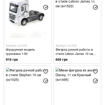
Велосипеды и аксессуары
Оптические приборы
Активный отдых, туризм и хобби
Артикул: sv1230
Артикул: sv1522
Игрушучная модель
Фигурка ручной работы в
грузовика 1:50
стиле Lebron James 10 cм
(sv1522)
916 грн
609 грн