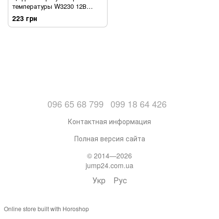
температуры W3230 12В
термостат регулятор
223 грн
отопления и охлаждения
(sv3190)
096 65 68 799
099 18 64 426
Контактная информация
Полная версия сайта
© 2014—2026
jump24.com.ua
Укр
Рус
Online store built with Horoshop