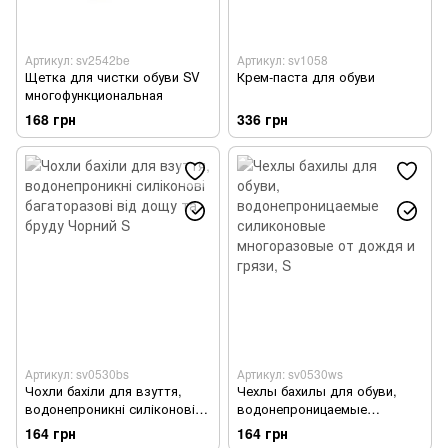
Артикул: sv2542be
Артикул: sv1058
Щетка для чистки обуви SV
Крем-паста для обуви
многофункциональная
168 грн
336 грн
Артикул: sv0530bs
Артикул: sv0530ws
Чохли бахіли для взуття,
Чехлы бахилы для обуви,
водонепроникні силіконові
водонепроницаемые
багаторазові від дощу та
силиконовые многоразовые
164 грн
164 грн
бруду Чорний S
от дождя и грязи