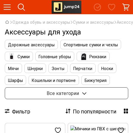
Одежда обувь и аксессуары
Сумки и аксессуары
Аксессу
Аксессуары для ухода
Дорожные аксессуары
Спортивные сумки и чехлы
Сумки
Головные уборы
Рюкзаки
Мячи
Шнурки
Зонты
Перчатки
Носки
Шарфы
Кошельки и портмоне
Бижутерия
Аксессуары для ухода
Солнцезащитные очки
Все категории
Аксессуары для сумок
Аксессуары для обуви
Фильтр
По популярности
Косметички и несессеры