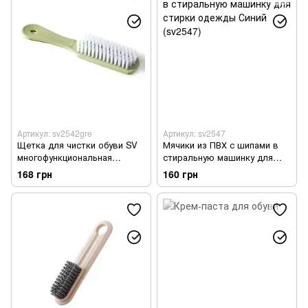
Артикул: sv2542gre
Артикул: sv2547
Щетка для чистки обуви SV
Мячики из ПВХ с шипами в
многофункциональная
стиральную машинку для
Зеленый (sv2542gre)
стирки одежды Синий
168 грн
160 грн
(sv2547)