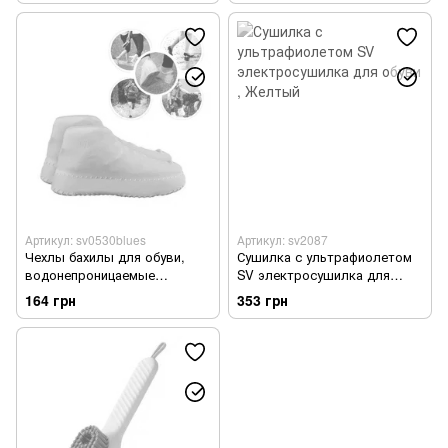
Артикул: sv0530blues
Артикул: sv2087
Чехлы бахилы для обуви,
Сушилка с ультрафиолетом
водонепроницаемые
SV электросушилка для
силиконовые многоразовые
обуви
164 грн
353 грн
от дождя и грязи Синий