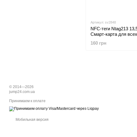
Артикул: sv2848
NFC-теги Ntag213 13,
Смарт-карта для все
телефонов с поддерж
160 грн
Смарт-визитная карт
1 шт (sv2848)
© 2014—2026
jump24.com.ua
Принимаем к оплате
Мобильная версия