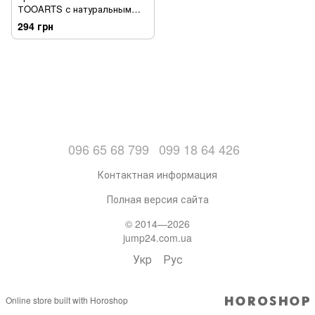
ТOOARTS с натуральным
хлопковым фитилем в виде
294 грн
свинки со скелетом внутри
096 65 68 799
099 18 64 426
Контактная информация
Полная версия сайта
© 2014—2026
jump24.com.ua
Укр
Рус
Online store built with Horoshop