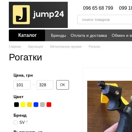
Перейти к основному контенту
096 65 68 799
099 1
Каталог
Бренды
Оплата и доставка
Обмен и в
Главная
Амуниция
Метательное оружие
Рогатки
Рогатки
Цена, грн
От Цена, грн
До Цена, грн
OK
Цвет
Бренд
SV
7