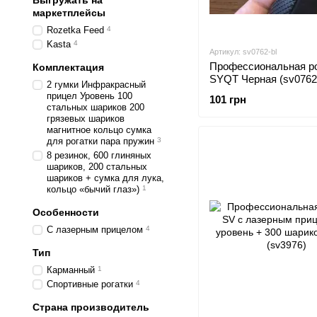
Выгружать на
маркетплейсы
Rozetka Feed
4
Kasta
4
Артикул: sv0762-bl
Профессиональная ро
Комплектация
SYQT Черная (sv0762-
2 гумки Инфракрасный
прицел Уровень 100
101 грн
стальных шариков 200
грязевых шариков
магнитное кольцо сумка
для рогатки пара пружин
3
8 резинок, 600 глиняных
шариков, 200 стальных
шариков + сумка для лука,
кольцо «бычий глаз»)
1
Особенности
С лазерным прицелом
4
Тип
Карманный
1
Спортивные рогатки
4
Страна производитель