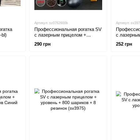
Артикул: sv0762600b
Артикул: sv39
гатка
Профессиональная рогатка SV
Профессио
bl)
с лазерным прицелом +
с лазерны
уровень + 600 шариков
уровень +
290 грн
252 грн
(sv3973)