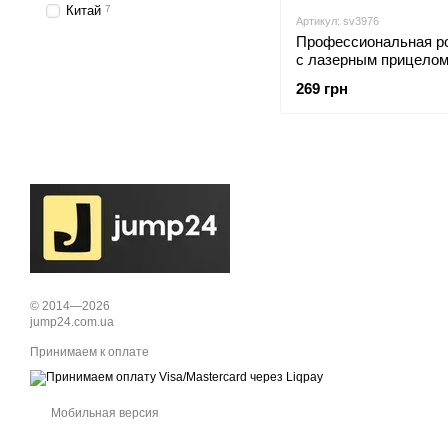
Китай
7
Артикул: sv3976
Профессиональная ро
с лазерным прицелом
уровень + 300 шарик
269 грн
(sv3976)
© 2014—2026
jump24.com.ua
Принимаем к оплате
Мобильная версия