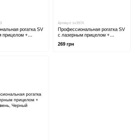
73
Артикул: sv3974
нальная рогатка SV
Профессиональная рогатка SV
м прицелом +
с лазерным прицелом +
 300 шариков Черный
уровень + 300 шариков
269 грн
Золотистый (sv3974)