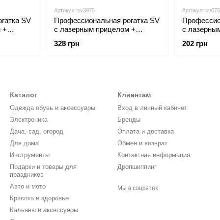
Артикул: sv3975
Артикул: sv076
гатка SV
Профессиональная рогатка SV
Профессио
 +
с лазерным прицелом +
с лазерны
ов Синий
уровень + 800 шариков + 8
уровень
328 грн
202 грн
резинок (sv3975)
Каталог
Клиентам
Одежда обувь и аксессуары
Вход в личный кабинет
Электроника
Бренды
Дача, сад, огород
Оплата и доставка
Для дома
Обмен и возврат
Инструменты
Контактная информация
Подарки и товары для
Дропшиппинг
праздников
Авто и мото
Мы в соцсетях
Красота и здоровье
Кальяны и аксессуары