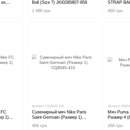
 из
Ball (Size 7) JKI0285807-858
STRAP BAL
Черный
08327202
1 480 грн
450 грн
Артикул: CQ8045-410
Артикул: 8304
 FC
Сувенирный мяч Nike Paris
Мяч Puma B
ер 1)
Saint-Germain (Размер 1)
Размер 4 (
CQ8045-410
450 грн
250 грн