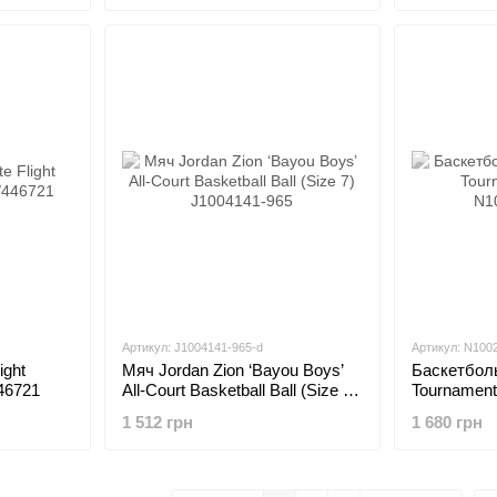
Артикул: J1004141-965-d
Артикул: N100
ight
Мяч Jordan Zion ‘Bayou Boys’
Баскетболь
46721
All-Court Basketball Ball (Size 7)
Tournament 
J1004141-965
N10023538
1 512 грн
1 680 грн