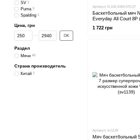
SV
1
Артикул: N.100.4369.070.07
Puma
3
Баскетбольный мяч N
Spalding
1
Everyday All Court 8P 
N.100.4369.070.07
Цена, грн
1 722 грн
От Цена, грн
До Цена, грн
OK
Раздел
Мячи
46
Страна производитель
Китай
2
Артикул: sv1139
Мяч баскетбольный S