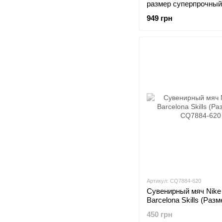
размер суперпрочный
искусственной кожи 
949 грн
(sv1139)
Артикул: CQ7884-620
Сувенирный мяч Nike
Barcelona Skills (Разм
CQ7884-620
450 грн