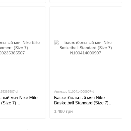
235385507-d
Артикул: N100414000907-d
ный мяч Nike Elite
Баскетбольный мяч Nike
(Size 7)
Basketball Standard (Size 7)
5507
N100414000907
1 480 грн