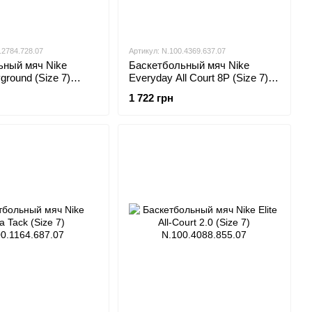
.2784.728.07
Артикул: N.100.4369.637.07
ьный мяч Nike
Баскетбольный мяч Nike
ground (Size 7)
Everyday All Court 8P (Size 7)
.728.07
N.100.4369.637.07
1 722 грн