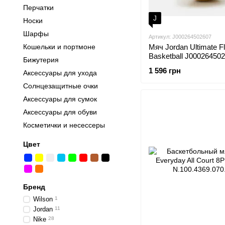
Перчатки
J
Носки
Шарфы
Артикул: J000264502607
Кошельки и портмоне
Мяч Jordan Ultimate Fl
Basketball J00026450
Бижутерия
1 596 грн
Аксессуары для ухода
Солнцезащитные очки
Аксессуары для сумок
Аксессуары для обуви
Косметички и несессеры
Цвет
Бренд
Wilson
1
Jordan
11
Nike
28