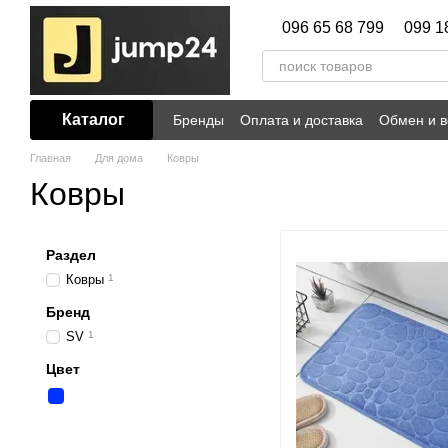
Перейти к основному контенту
096 65 68 799
099 1
Каталог
Бренды
Оплата и доставка
Обмен и в
Главная
Для дома
Ковры
Ковры
Раздел
Ковры
1
Бренд
SV
1
Цвет