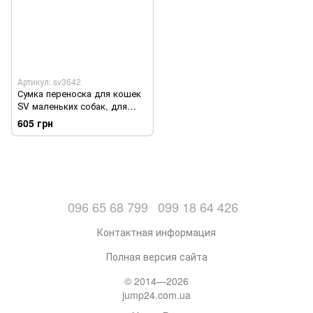
Артикул: sv3642
Сумка переноска для кошек
SV маленьких собак, для
котов 43х30х20 см Розовый
605 грн
(sv3642)
096 65 68 799
099 18 64 426
Контактная информация
Полная версия сайта
© 2014—2026
jump24.com.ua