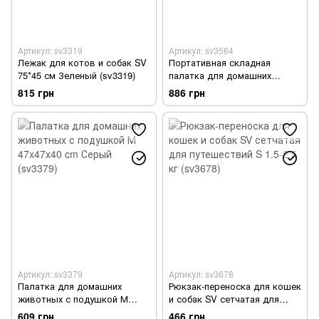
Артикул: sv3319
Артикул: sv3564
Лежак для котов и собак SV
Портативная складная
75*45 см Зеленый (sv3319)
палатка для домашних
животных SV
815 грн
886 грн
восьмиугольный 73х73х43 см
Серый (sv3564)
Артикул: sv3379
Артикул: sv3678
Палатка для домашних
Рюкзак-переноска для кошек
животных с подушкой М
и собак SV сетчатая для
47x47х40 cm Серый (sv3379)
путешествий S 1.5-2.5 кг
609 грн
466 грн