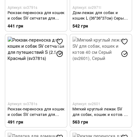
Артикул: sv3791s
Артикул: sv2971l
Рюкзак-переноска для кошек
Дом-лежак для собак и
и собак SV сетчатая для
кошек L (36*36*37см) Серый
путешествий S (2.5 кг)
(sv2971l)
441 грн
542 грн
Черный (sv3791s)
Артикул: sv3781s
Артикул: sv2601
Рюкзак-переноска для кошек
Мягкий круглый лежак SV
и собак SV сетчатая для
для собак, кошек и котов 40
путешествий S (2.5 кг)
см Серый (sv2601)
491 грн
563 грн
Красный (sv3781s)