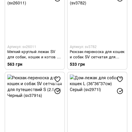
Артикул: sv26011
Артикул: sv3782
Мягкий круглый лежак SV
Рюкзак-переноска для кошек
для собак, кошек и котов 40
и собак SV сетчатая для
см Розовый (sv26011)
путешествий М Синий
563 грн
533 грн
(sv3782)