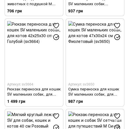
животных с подушкой М
SV маленьких собак
40x40cm Зеленый (sv3574)
прозрачный, для котов
706 грн
937 грн
40x16x34cm Серый
(sv3147gra)
Артикул: sv3664
Артикул: sv3650
Рюкзак переноска для кошек
Сумка переноска для кошек
SV маленьких собак, для
SV маленьких собак, для
котов 42х25х30 cm Голубой
котов 47х30х24 см
1 499 грн
987 грн
(sv3664)
Фиолетовый (sv3650)