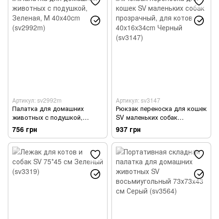
Артикул: sv2992m
Артикул: sv3147
Палатка для домашних
Рюкзак переноска для кошек
животных с подушкой,
SV маленьких собак
Зеленая, М 40x40cm
прозрачный, для котов
756 грн
937 грн
(sv2992m)
40x16x34cm Черный (sv3147)