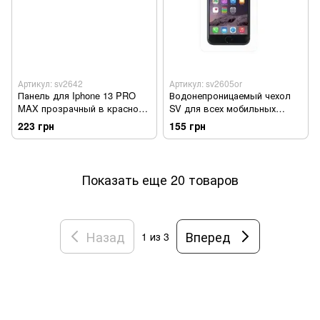
Артикул: sv2642
Артикул: sv2605or
Панель для Iphone 13 PRO
Водонепроницаемый чехол
MAX прозрачный в красной
SV для всех мобильных
рамке (sv2642)
телефонов, Оранжевый
223 грн
155 грн
(sv2605or)
Показать еще 20 товаров
Назад
Вперед
1
из 3