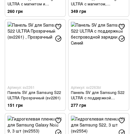
ULTRA с магнитом и
ULTRA с магнитом,
подставкой
подставкой и защитной
260 грн
349 грн
крышкой для камеры
Артикул: sv2261
Артикул: sv2263bl
Панель SV для Samsung S22
Панель SV для Samsung S22
ULTRA Прозрачный (sv2261)
ULTRA с поддержкой
беспроводной зарядки
151 грн
277 грн