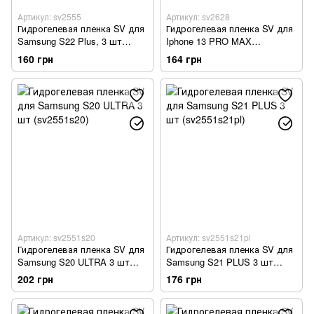
Артикул: sv2555
Артикул: sv2628
Гидрогелевая пленка SV для
Гидрогелевая пленка SV для
Samsung S22 Plus, 3 шт
Iphone 13 PRO MAX
(sv2555)
прозрачная 3 шт (sv2628)
160 грн
164 грн
Артикул: sv2551s20
Артикул: sv2551s21pl
Гидрогелевая пленка SV для
Гидрогелевая пленка SV для
Samsung S20 ULTRA 3 шт
Samsung S21 PLUS 3 шт
(sv2551s20)
(sv2551s21pl)
202 грн
176 грн