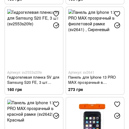
Артикул: sv2553s20fe
Артикул: sv2641
Гидрогелевая пленка SV для
Панель для Iphone 13 PRO
Samsung S20 FE, 3 шт
MAX прозрачный в
(sv2553s20fe)
фиолетовой рамке (sv2641)
160 грн
273 грн