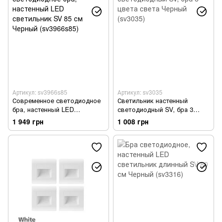
Артикул: sv3966s85
Артикул: sv3035
Современное светодиодное
Светильник настенный
бра, настенный LED
светодиодный SV, бра 3
светильник SV 85 см Черный
цвета света Черный (sv3035)
1 949 грн
1 008 грн
(sv3966s85)