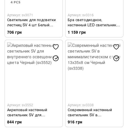
Артикул: sv3071
Артикул: sv3316
Светильник для подсветки
Бра светодиодное,
лестниц SV 4 шт Белый
настенный LED светильник
(sv3071)
длинный SV 80 см Черный
706 грн
1 159 грн
(sv3316)
Артикул: sv3552
Артикул: sv3338
Акриловый настенный
Современный настенный
светильник SV для
светильник SV в
внутреннего освещения 3
минималистическом стиле
844 грн
916 грн
цвета Черный (sv3552)
13x35x8 см Черный (sv3338)