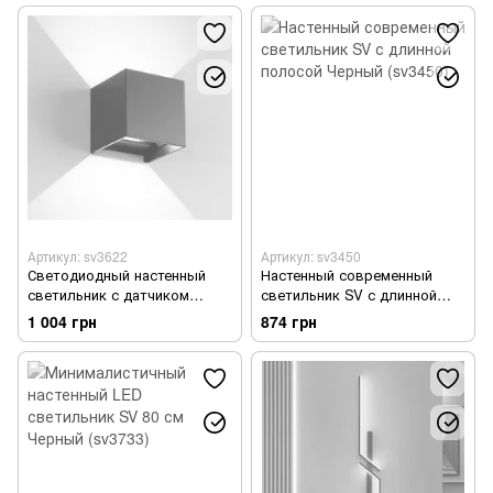
Артикул: sv3622
Артикул: sv3450
Светодиодный настенный
Настенный современный
светильник с датчиком
светильник SV с длинной
движения IP65
полосой Черный (sv3450)
1 004 грн
874 грн
водонепроницаемый Черный
(sv3622)