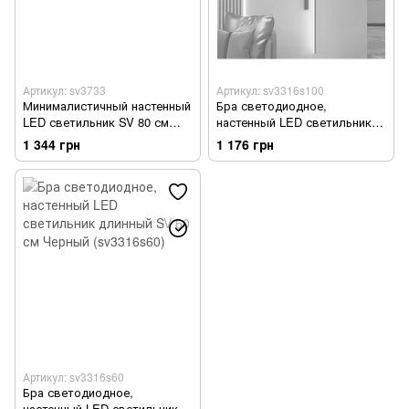
Артикул: sv3733
Артикул: sv3316s100
Минималистичный настенный
Бра светодиодное,
LED светильник SV 80 см
настенный LED светильник
Черный (sv3733)
длинный SV 100 см Черный
1 344 грн
1 176 грн
(sv3316s100)
Артикул: sv3316s60
Бра светодиодное,
настенный LED светильник