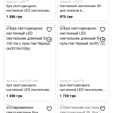
Артикул: sv3077
Артикул: sv3474
Бра светодиодное,
Настенный светильник SV
настенный LED светильник
для спальни в
длинный SV 80 см Черный
скандинавском стиле 2200-
1 588 грн
970 грн
(sv3077)
6000k 3 режима Золотистый
(sv3474)
Артикул: sv3316s100p
Артикул: sv3077p
Бра светодиодное,
Бра светодиодное,
настенный LED светильник
настенный LED светильник
длинный SV 100 см с
длинный SV с пультом
1 298 грн
1 739 грн
пультом Черный
Черный (sv3077p)
(sv3316s100p)