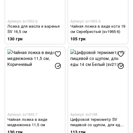
Артикул: sv1952-b
Артикул: sv1965-6
Ложка для масла и варенья
Чайная ложка в виде кота 19
SV 16,5 см
см Серебристый (sv1965-6)
130 грн
105 грн
Артикул: sv1965-7
Артикул: sv2198
Чайная ложка в виде
Цифровой термометр SV
медвежонка 11,5 см
пищевой со щупом, для еды
14 см Белый (sv2198)
130 грн
113 грн