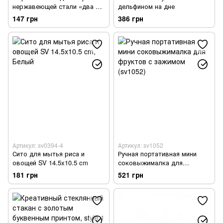
нержавеющей стали «два в
дельфином на дне
одном» Разноцветный
147 грн
386 грн
(101363)
Артикул: sv0394-4
Артикул: sv1052
Сито для мытья риса и
Ручная портативная мини
овощей SV 14.5x10.5 cm
соковыжималка для
фруктов с зажимом (sv1052)
181 грн
521 грн