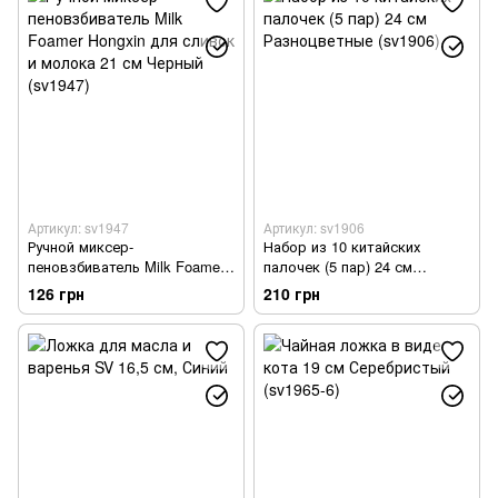
Артикул: sv1947
Артикул: sv1906
Ручной миксер-
Набор из 10 китайских
пеновзбиватель Milk Foamer
палочек (5 пар) 24 см
Hongxin для сливок и молока
Разноцветные (sv1906)
126 грн
210 грн
21 см Черный (sv1947)