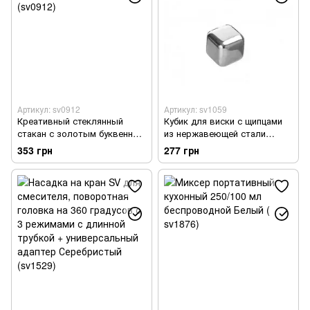
Артикул: sv0912
Артикул: sv1059
Креативный стеклянный
Кубик для виски с щипцами
стакан с золотым буквенным
из нержавеющей стали
принтом, style 1 (sv0912)
(sv1059)
353 грн
277 грн