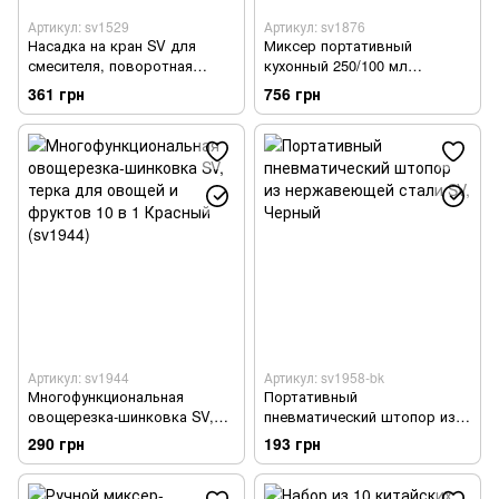
Артикул: sv1529
Артикул: sv1876
Насадка на кран SV для
Миксер портативный
смесителя, поворотная
кухонный 250/100 мл
головка на 360 градусов с 3
беспроводной Белый (
361 грн
756 грн
режимами с длинной трубкой
sv1876)
+ универсальный адаптер
Серебристый (sv1529)
Артикул: sv1944
Артикул: sv1958-bk
Многофункциональная
Портативный
овощерезка-шинковка SV,
пневматический штопор из
терка для овощей и фруктов
нержавеющей стали SV
290 грн
193 грн
10 в 1 Красный (sv1944)