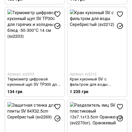
Артикул: sv2203
Артикул: sv2212
Термометр цифровой
Кран кухонный SV с
кухонный щуп SV TP300 для
фильтром для воды
горячих и холодных блюд
Серебристый (sv2212)
134 грн
1 235 грн
-50-300°C 14 см (sv2203)