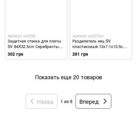
Артикул: sv2269
Артикул: sv2270or
Защитная стенка для плиты
Разделитель яиц SV
SV 84X32.5cm Серебристый
пластиковый 13x7.1x13.5cm
(sv2269)
Оранжевый (sv2270or)
302 грн
281 грн
Показать еще 20 товаров
Назад
Вперед
1
из 8