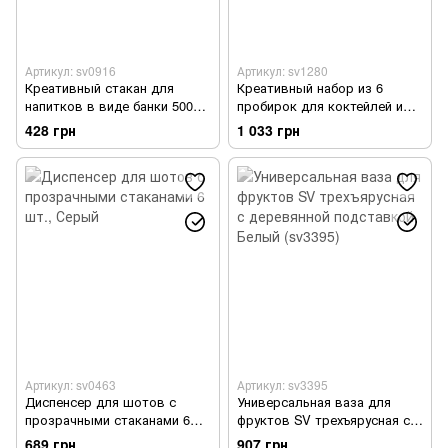
Артикул: sv0916
Артикул: sv1280
Креативный стакан для
Креативный набор из 6
напитков в виде банки 500
пробирок для коктейлей и
мл
деревянной подставкой
428 грн
1 033 грн
(sv1280)
Артикул: sv0463
Артикул: sv3395
Диспенсер для шотов с
Универсальная ваза для
прозрачными стаканами 6
фруктов SV трехъярусная с
шт.
деревянной подставкой
689 грн
907 грн