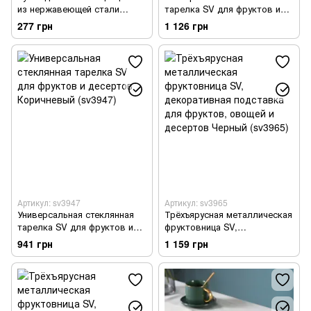
из нержавеющей стали
тарелка SV для фруктов и
(sv1059)
десертов Коричневый
277 грн
1 126 грн
(sv3943)
Артикул: sv3947
Артикул: sv3965
Универсальная стеклянная
Трёхъярусная металлическая
тарелка SV для фруктов и
фруктовница SV,
десертов Коричневый
декоративная подставка для
941 грн
1 159 грн
(sv3947)
фруктов, овощей и десертов
Черный (sv3965)