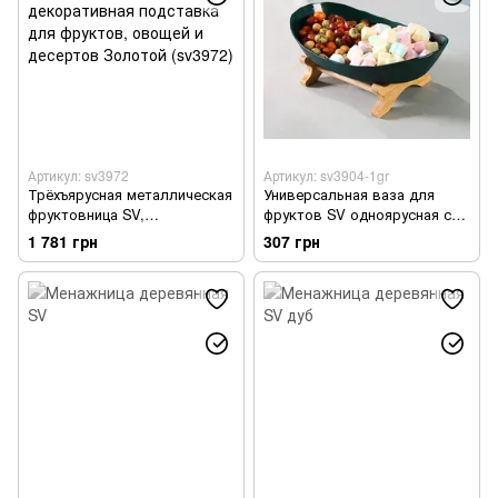
Артикул: sv3972
Артикул: sv3904-1gr
Трёхъярусная металлическая
Универсальная ваза для
фруктовница SV,
фруктов SV одноярусная с
декоративная подставка для
деревянной подставкой
1 781 грн
307 грн
фруктов, овощей и десертов
Зеленый (sv3904-1gr)
Золотой (sv3972)