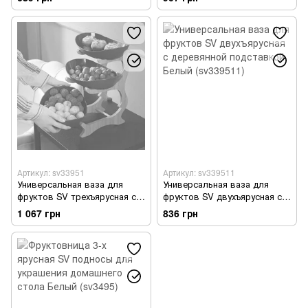
Белый (sv3395)
Артикул: sv33951
Артикул: sv339511
Универсальная ваза для
Универсальная ваза для
фруктов SV трехъярусная с
фруктов SV двухъярусная с
деревянной подставкой
деревянной подставкой
1 067 грн
836 грн
Зеленый (sv33951)
Белый (sv339511)