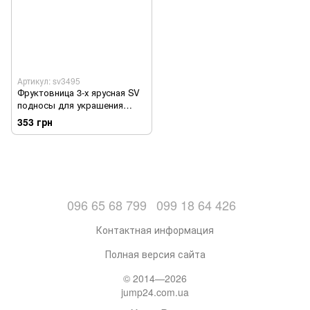
Артикул: sv3495
Фруктовница 3-х ярусная SV
подносы для украшения
домашнего стола Белый
353 грн
(sv3495)
096 65 68 799
099 18 64 426
Контактная информация
Полная версия сайта
© 2014—2026
jump24.com.ua