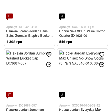
IT
J
Артикул: DH2420-410
Артикул: SX4926-001-j-m
Панама Jordan Jordan Paris
Носки Nike 3PPK Value Cotton
Saint-Germain Graphic Bucket
Quarter SX4926-001
Hat DH2420-410
1 302 грн
546 грн
IT
J
Артикул: DC3687-687
Артикул: SX5546-010-j-38-42
Панама Jordan Jumpman
Носки Jordan Everyday Max