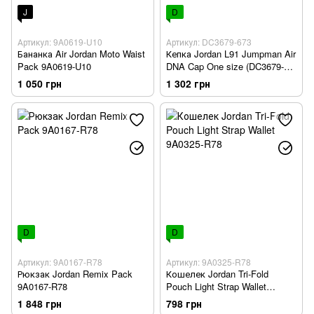
J
D
Артикул: 9A0619-U10
Артикул: DC3679-673
Бананка Air Jordan Moto Waist
Кепка Jordan L91 Jumpman Air
Pack 9A0619-U10
DNA Cap One size (DC3679-
673)
1 050 грн
1 302 грн
D
D
Артикул: 9A0167-R78
Артикул: 9A0325-R78
Рюкзак Jordan Remix Pack
Кошелек Jordan Tri-Fold
9A0167-R78
Pouch Light Strap Wallet
9A0325-R78
1 848 грн
798 грн