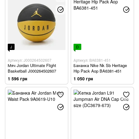
J
D
Артикул: J000264502607
Артикул: BA6381-451
Мяч Jordan Ultimate Flight
Бананка Nike Nk Sb Heritage
Basketball J000264502607
Hip Pack Aop BA6381-451
1 596 грн
1 050 грн