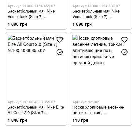
Артикул: N.000.1164.455.07
Артикул: N.000.1164.687.07
Баскетбольный мяч Nike
Баскетбольный мяч Nike
Versa Tack (Size 7)
Versa Tack (Size 7)
N.000.1164.455.07
N.000.1164.687.07
1 890 грн
1 890 грн
Артикул: N.100.4088.855.07
Артикул: sv1309
Баскетбольный мяч Nike Elite
Носки хлопковые весенне-
All-Court 2.0 (Size 7)
летние, тонкие,
N.100.4088.855.07
впитывающие пот,
1 848 грн
113 грн
антибактериальные средней
длины