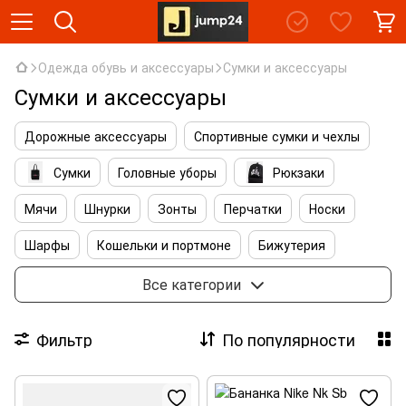
Одежда обувь и аксессуары
Сумки и аксессуары
Сумки и аксессуары
Дорожные аксессуары
Спортивные сумки и чехлы
Сумки
Головные уборы
Рюкзаки
Мячи
Шнурки
Зонты
Перчатки
Носки
Шарфы
Кошельки и портмоне
Бижутерия
Аксессуары для ухода
Солнцезащитные очки
Все категории
Аксессуары для сумок
Аксессуары для обуви
Фильтр
По популярности
Косметички и несессеры