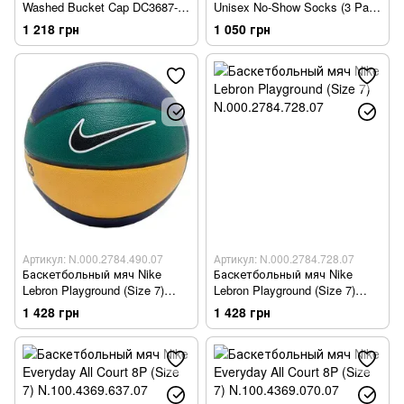
Washed Bucket Cap DC3687-
Unisex No-Show Socks (3 Pair)
687
SX5546-010
1 218 грн
1 050 грн
Артикул: N.000.2784.490.07
Артикул: N.000.2784.728.07
Баскетбольный мяч Nike
Баскетбольный мяч Nike
Lebron Playground (Size 7)
Lebron Playground (Size 7)
N.000.2784.490.07
N.000.2784.728.07
1 428 грн
1 428 грн