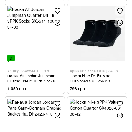
D
Артикул: SX5544-100-d-s
Артикул: SX5549-010-j-34-38
Носки Air Jordan Jumpman
Носки Nike Dri-Fit Max
Quarter Dri-Fit 3PPK Socks
Cushioned SX5549-010
SX5544-100
1 050 грн
798 грн