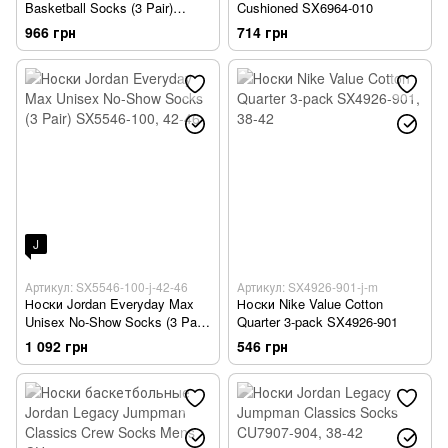
Basketball Socks (3 Pair)
Cushioned SX6964-010
DA2123-100
966 грн
714 грн
J
Артикул: SX5546-100-j-42-46
Артикул: SX4926-901-j-m
Носки Jordan Everyday Max
Носки Nike Value Cotton
Unisex No-Show Socks (3 Pair)
Quarter 3-pack SX4926-901
SX5546-100
1 092 грн
546 грн