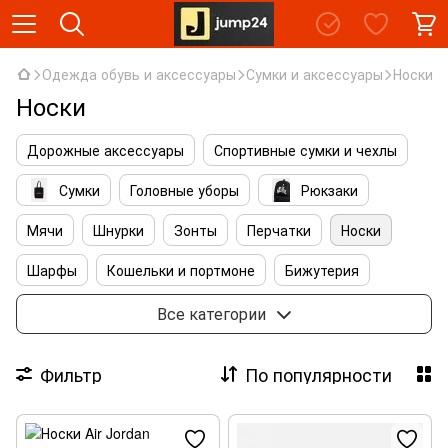
Одежда обувь и аксессуары
Сумки и аксессуары
Носки
Носки
Дорожные аксессуары
Спортивные сумки и чехлы
Сумки
Головные уборы
Рюкзаки
Мячи
Шнурки
Зонты
Перчатки
Носки
Шарфы
Кошельки и портмоне
Бижутерия
Аксессуары для ухода
Солнцезащитные очки
Все категории
Аксессуары для сумок
Аксессуары для обуви
Фильтр
По популярности
Косметички и несессеры