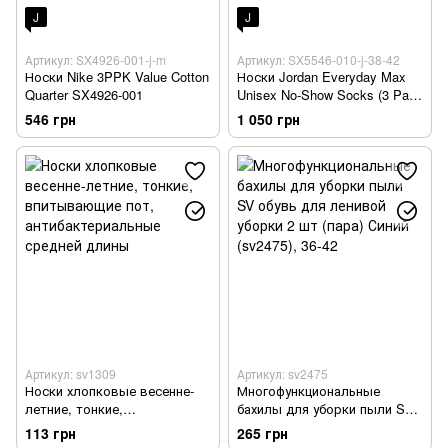
J
J
Артикул: SX4926-001-j-m
Артикул: SX5546-010-j-38-42
Носки Nike 3PPK Value Cotton
Носки Jordan Everyday Max
Quarter SX4926-001
Unisex No-Show Socks (3 Pair)
SX5546-010
546 грн
1 050 грн
Артикул: sv1309
Артикул: sv2475
Носки хлопковые весенне-
Многофункциональные
летние, тонкие,
бахилы для уборки пыли SV
впитывающие пот,
обувь для ленивой уборки 2
113 грн
265 грн
антибактериальные средней
шт (пара) Синий (sv2475)