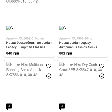
Артикул: CU6609-010-gr-m
Артикул: CU7907-904-gr
Носки баскетбольные Jordan
Носки Jordan Legacy
Legacy Jumpman Classics
Jumpman Classics Socks
Crew Socks Mens CU6609-010
CU7907-904
840 грн
882 грн
J
J