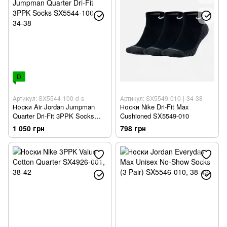
D
Артикул: SX5544-100-d-s
Артикул: SX5549-010-j-34-38
Носки Air Jordan Jumpman
Носки Nike Dri-Fit Max
Quarter Dri-Fit 3PPK Socks
Cushioned SX5549-010
SX5544-100
1 050 грн
798 грн