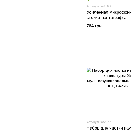
Артикул: sv1168
Усиленная микрофон
стойка-пантограф,
профессиональный д
764 грн
для микрофона NB-39
Артикул: sv2927
Набор для чистки на