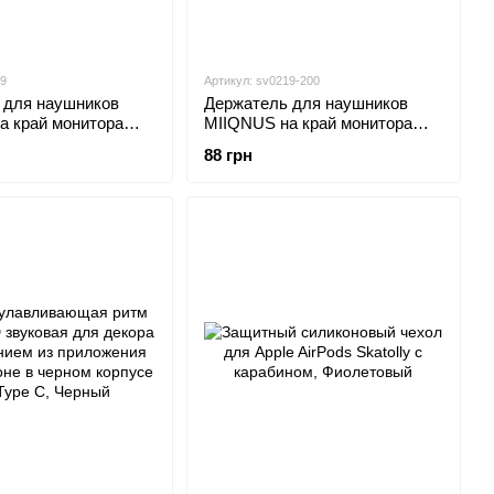
19
Артикул: sv0219-200
 для наушников
Держатель для наушников
MIIQNUS на край монитора
0219)
Белый (sv0219)
88 грн