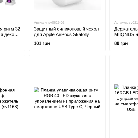
Артикул: sv0625-02
Артикул: sv02
я ритм 32
Защитный силиконовый чехол
Держатель
я декора
для Apple AirPods Skatolly
MIIQNUS на край монитора
иложения
Черный (sv
101 грн
88 грн