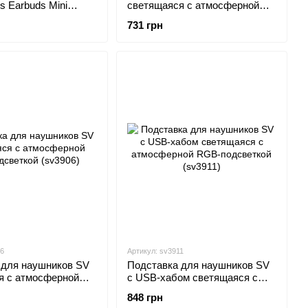
s Earbuds Mini
светящаяся с атмосферной
RGB-подсветкой с USB
731 грн
входом Зеленый (sv3844d)
06
Артикул: sv3911
 для наушников SV
Подставка для наушников SV
я с атмосферной
c USB-хабом светящаяся с
RGB-подсветкой (sv3906)
атмосферной RGB-подсветкой
848 грн
(sv3911)