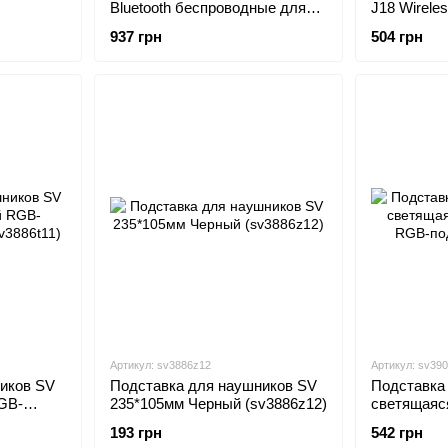
Bluetooth беспроводные для
J18 Wireles
ая щетка
ПК, смартфона с подсветкой
(sv3788)
937 грн
504 грн
Черный (sv3051)
Артикул: sv3886z12
Артикул: sv39
иков SV
Подставка для наушников SV
Подставка
GB-
235*105мм Черный (sv3886z12)
светящаяс
v3886t11)
193 грн
542 грн