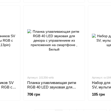
Артикул: 101356-whb
Артикул: sv18
иков SV
Планка улавливающая ритм
Набор для
ы RGB с
RGB 40 LED звуковая для
SV, мульт
pin)
декора с управлением из
щетка
706 грн
105 грн
приложения на смартфоне