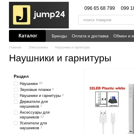
Перейти к основному контенту
096 65 68 799
099 1
Каталог
Бренды
Оплата и доставка
Обмен и в
Главная
Электроника
Наушники и гарнитуры
Наушники и гарнитуры
Раздел
Наушники
30
Звуковые планки
6
Наушники и гарнитуры
3
Держатели для
наушников
2
Аксессуары для
наушников
22
Усилители для
наушников
1