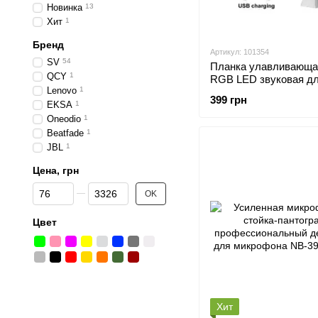
Новинка
13
Хит
1
Бренд
Артикул: 101354
SV
54
Планка улавливающа
QCY
1
RGB LED звуковая дл
Lenovo
1
с управлением из пр
399 грн
на смартфоне
EKSA
1
Oneodio
1
Beatfade
1
JBL
1
Цена, грн
От Цена, грн
До Цена, грн
OK
Цвет
Хит