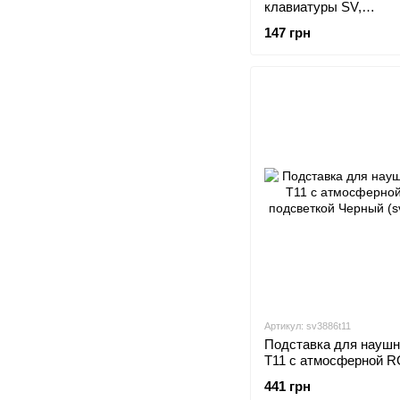
клавиатуры SV,
мультифункциональн
147 грн
5 в 1
Артикул: sv3886t11
Подставка для наушн
T11 с атмосферной R
подсветкой Черный (s
441 грн