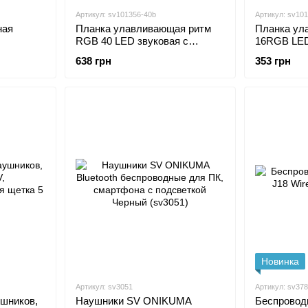
Артикул: sv101356-40b
Артикул: sv10
ная
Планка улавливающая ритм
Планка ул
RGB 40 LED звуковая с
16RGB LED
ержатель
управлением из приложения на
декора с у
638 грн
353 грн
 (sv1168)
смартфоне USB Type C
приложени
черном ко
Новинка
Артикул: sv3051
Артикул: sv37
ушников,
Наушники SV ONIKUMA
Беспровод