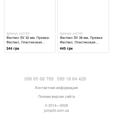
Артикул: sv2742
Артикул: sv2743
Фастекс SV 32 мм, Пряжка-
Фастекс SV 38 мм, Пряжка-
Фастекс, Пластиковая
Фастекс, Пластиковая
фурнитура 10 шт Черный
фурнитура 10 шт Черный
344 грн
445 грн
(sv2742)
(sv2743)
096 65 68 799
099 18 64 426
Контактная информация
Полная версия сайта
© 2014—2026
jump24.com.ua