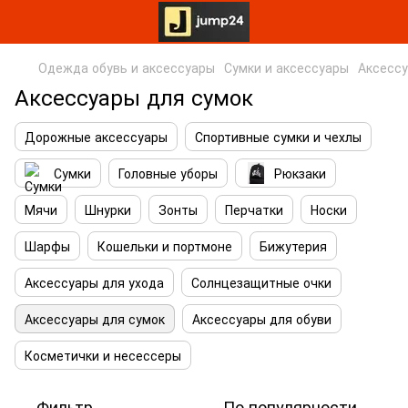
Одежда обувь и аксессуары
Сумки и аксессуары
Аксессу
Аксессуары для сумок
Дорожные аксессуары
Спортивные сумки и чехлы
Сумки
Головные уборы
Рюкзаки
Мячи
Шнурки
Зонты
Перчатки
Носки
Шарфы
Кошельки и портмоне
Бижутерия
Аксессуары для ухода
Солнцезащитные очки
Аксессуары для сумок
Аксессуары для обуви
Косметички и несессеры
Фильтр
По популярности