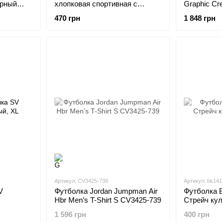
ерный
хлопковая спортивная с
Graphic Cr
коротким рукавом XL Черный
010
470 грн
1 848 грн
Артикул: CV3425-739
Артикул: bk141
V
Футболка Jordan Jumpman Air
Футболка 
Hbr Men’s T-Shirt S CV3425-739
Стрейч кул
1 596 грн
400 грн