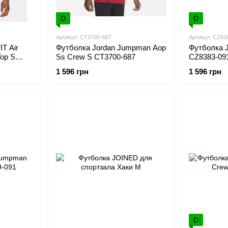
D
D
Артикул: CT3700-687
Артикул: CZ83
IT Air
Футболка Jordan Jumpman Aop
Футболка Jo
Top S
Ss Crew S CT3700-687
CZ8383-09
1 596 грн
1 596 грн
D