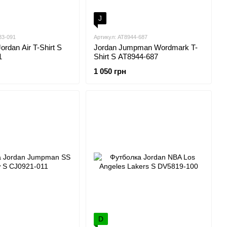
J
83-091
Артикул: AT8944-687
rdan Air T-Shirt S
Jordan Jumpman Wordmark T-
1
Shirt S AT8944-687
1 050 грн
D