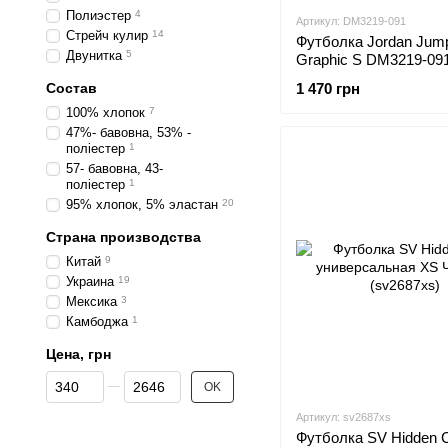
Полиэстер
4
Артикул: DM3219-091
Стрейч кулир
14
Футболка Jordan Ju
Двунитка
5
Graphic S DM3219-09
Состав
1 470 грн
100% хлопок
7
47%- бавовна, 53% -
поліестер
1
57- бавовна, 43-
поліестер
1
95% хлопок, 5% эластан
20
Страна производства
Китай
9
Украина
19
Мексика
3
Камбоджа
1
Цена, грн
От Цена, грн
До Цена, грн
OK
Артикул: sv2687xs
Футболка SV Hidden 