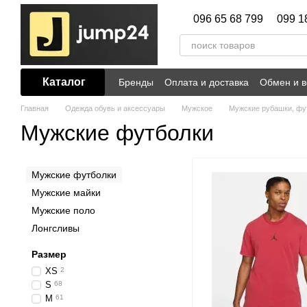
Перейти к основному контенту
096 65 68 799
099 1
Каталог
Бренды
Оплата и доставка
Обмен и в
Главная
Одежда обувь и аксессуары
Мужское
Мужские рубашки, фу
Мужские футболки
Мужские футболки
Мужские майки
Мужские поло
Лонгсливы
Размер
XS
2
S
68
M
61