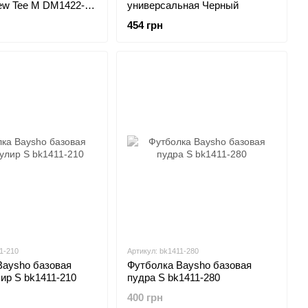
ew Tee M DM1422-
универсальная Черный
454 грн
1-210
Артикул: bk1411-280
Baysho базовая
Футболка Baysho базовая
ир S bk1411-210
пудра S bk1411-280
400 грн