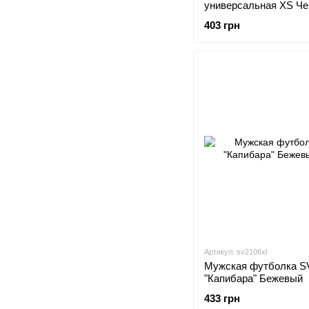
универсальная XS Ч
(sv2687xs)
403 грн
Артикул: sv2106xl
Мужская футболка S
"Капибара" Бежевый
433 грн