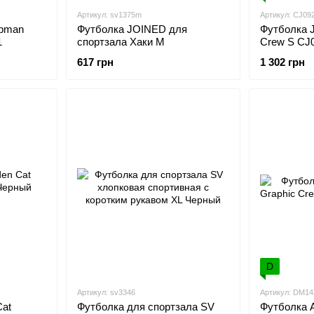
Артикул: sv1375m
Артикул: CJ09
mpman
Футболка JOINED для
Футболка 
1
спортзала Хаки M
Crew S CJ
617 грн
1 302 грн
D
Артикул: sv3346
Артикул: DM14
Cat
Футболка для спортзала SV
Футболка A