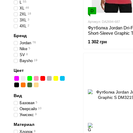
L
55
XL
46
D
2XL
18
3XL
3
Артикул: DA2694-687
4XL
2
Футболка Jordan Dri-F
Short-Sleeve Graphic 
Бренд
DA2694-687
1 302 грн
Jordan
76
Nike
5
SV
8
Baysho
19
Цвет
Вид
Базовая
5
Оверсайз
10
Унисекс
9
Материал
Хлопок
8