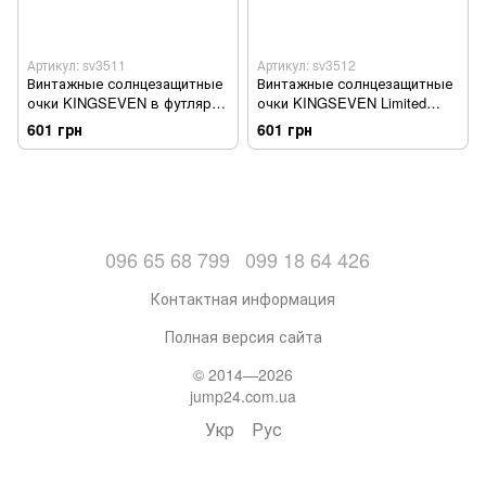
Артикул: sv3511
Артикул: sv3512
Винтажные солнцезащитные
Винтажные солнцезащитные
очки KINGSEVEN в футляре
очки KINGSEVEN Limited
Черный (sv3511)
Black в футляре Черный
601 грн
601 грн
(sv3512)
096 65 68 799
099 18 64 426
Контактная информация
Полная версия сайта
© 2014—2026
jump24.com.ua
Укр
Рус