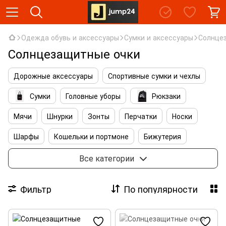
Одежда обувь и аксессуары
Сумки и аксессуары
Солнце
Солнцезащитные очки
Дорожные аксессуары
Спортивные сумки и чехлы
Сумки
Головные уборы
Рюкзаки
Мячи
Шнурки
Зонты
Перчатки
Носки
Шарфы
Кошельки и портмоне
Бижутерия
Аксессуары для ухода
Солнцезащитные очки
Все категории
Аксессуары для сумок
Аксессуары для обуви
Фильтр
По популярности
Косметички и несессеры