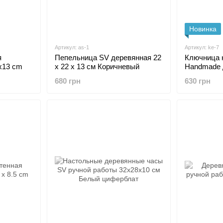
Новинка
Артикул: as-1
Артикул: ke-7
я
Пепельница SV деревянная 22
Ключница 
x13 cm
x 22 x 13 см Коричневый
Handmade 
36x22.5x9
680 грн
630 грн