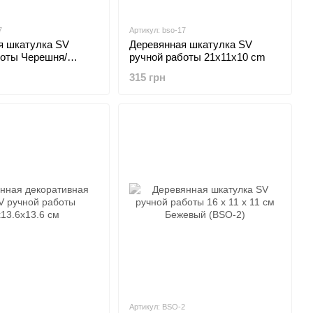
7
Артикул: bso-17
я шкатулка SV
Деревянная шкатулка SV
боты Черешня/
ручной работы 21x11x10 cm
315 грн
Артикул: BSO-2