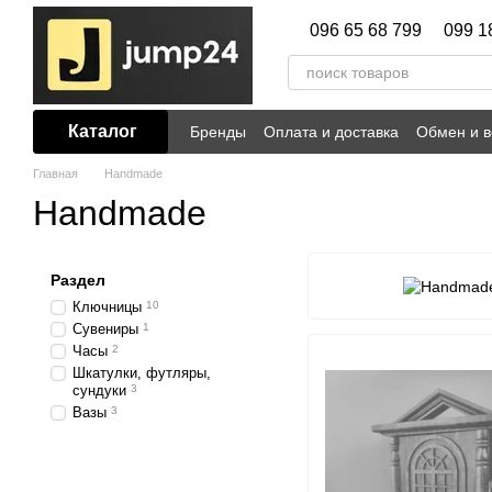
Перейти к основному контенту
096 65 68 799
099 1
Каталог
Бренды
Оплата и доставка
Обмен и в
Главная
Handmade
Handmade
Раздел
Ключницы
10
Сувениры
1
Часы
2
Шкатулки, футляры,
сундуки
3
Вазы
3