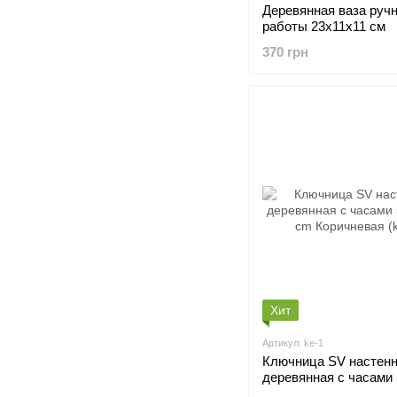
Деревянная ваза руч
работы 23х11х11 см
370 грн
Хит
Артикул: ke-1
Ключница SV настен
деревянная с часами
cm Коричневая (ke-8)