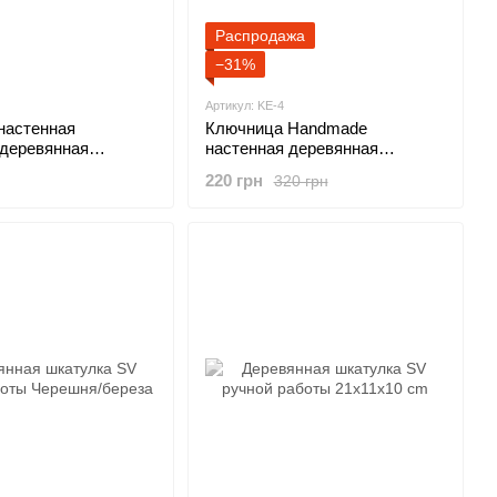
Распродажа
−31%
Артикул: KE-4
настенная
Ключница Handmade
деревянная
настенная деревянная
 cm
24x26x2.3 cm
220 грн
320 грн