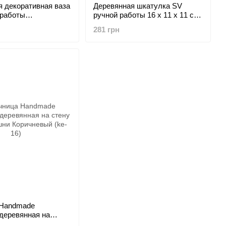
я декоративная ваза
Деревянная шкатулка SV
 работы
ручной работы 16 x 11 x 11 см
.6 см
Бежевый (BSO-2)
281 грн
 Handmade
деревянная на
де башни