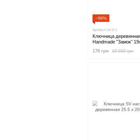
−98%
Артикул: ke-5-1
Ключница деревянна
Handmade "Замок" 19
176 грн
10 500 грн