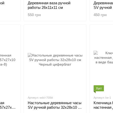
ной
Деревянная ваза ручной
Деревянна
работы 26х11х11 см
SV ручной
35x13.6x13
550 грн
450 грн
Хит
Артикул: wdcl-700bl
Артикул: ke-1
ная
Настольные деревянные часы
Ключница
 57x27x10
SV ручной работы 32х28х10 см
настенная 
Черный циферблат
стену в ви