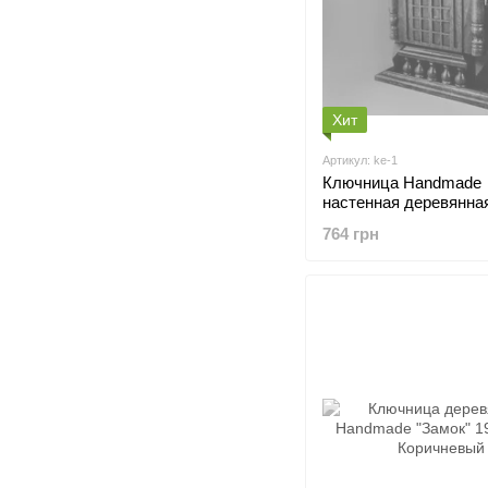
Хит
Артикул: ke-1
Ключница Handmade
настенная деревянна
Коричневая на стену 
764 грн
cm Коричневая (ke-1)