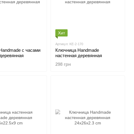
Хит
Артикул: KE-2-170
made с часами
Ключница Handmade
 деревянная
настенная деревянная
298 грн