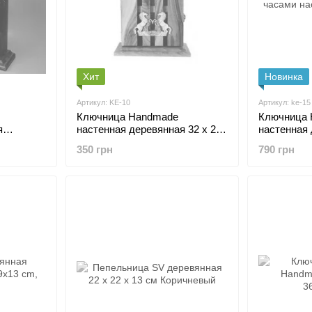
Хит
Новинка
Артикул: KE-10
Артикул: ke-15
Ключница Handmade
Ключница Hand
я
настенная деревянная 32 х 21
настенная
32x23x9
х 8 cm
350 грн
790 грн