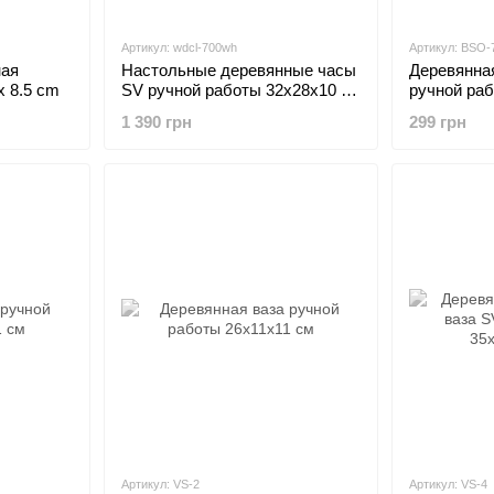
Артикул: wdcl-700wh
Артикул: BSO-
ная
Настольные деревянные часы
Деревянна
x 8.5 cm
SV ручной работы 32х28х10 см
ручной ра
Белый циферблат
береза
1 390 грн
299 грн
Артикул: VS-2
Артикул: VS-4